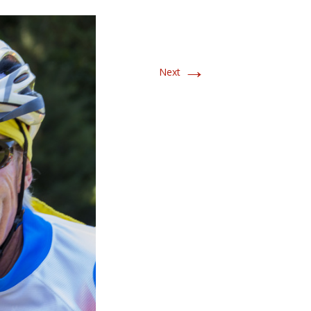
→
Next