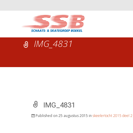
IMG_4831
IMG_4831
Published on
25 augustus 2015
in
skeelertocht 2015 deel 2