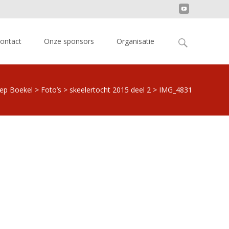
Search
ontact
Onze sponsors
Organisatie
for:
oep Boekel
>
Foto’s
>
skeelertocht 2015 deel 2
>
IMG_4831