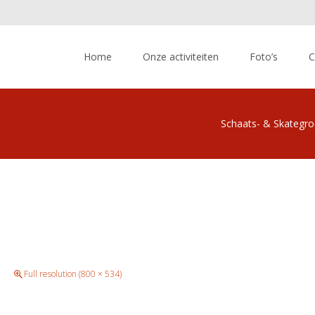
Skip
to
Home
Onze activiteiten
Foto’s
C
content
Schaats- & Skategr
Full resolution (800 × 534)