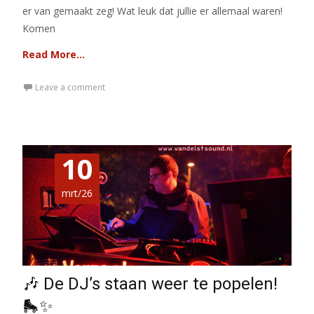
er van gemaakt zeg! Wat leuk dat jullie er allemaal waren!
Komen
Read More…
Leave a comment
10
mrt/26
🎶 De DJ’s staan weer te popelen!
🛼✨