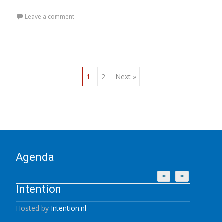
Leave a comment
Posts
1
2
Next »
navigation
Agenda
<
>
Intention
Hosted by
Intention.nl