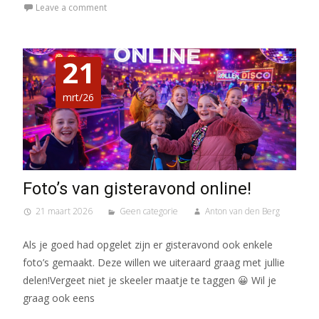
Leave a comment
21
mrt/26
Foto’s van gisteravond online!
21 maart 2026
Geen categorie
Anton van den Berg
Als je goed had opgelet zijn er gisteravond ook enkele
foto’s gemaakt. Deze willen we uiteraard graag met jullie
delen!Vergeet niet je skeeler maatje te taggen 😀 Wil je
graag ook eens