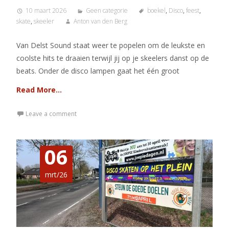
10 maart 2026
Geen categorie
boekel
,
Disco
,
feest
,
skate
,
skeeler
Anton van den Berg
Van Delst Sound staat weer te popelen om de leukste en
coolste hits te draaien terwijl jij op je skeelers danst op de
beats. Onder de disco lampen gaat het één groot
Read More…
Leave a comment
06
mrt/26