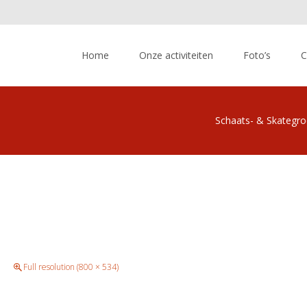
Skip
to
Home
Onze activiteiten
Foto’s
C
content
Schaats- & Skategr
Full resolution (800 × 534)