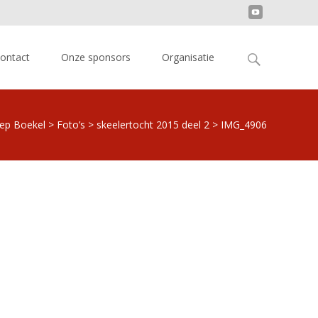
Search
ontact
Onze sponsors
Organisatie
for:
oep Boekel
>
Foto’s
>
skeelertocht 2015 deel 2
>
IMG_4906