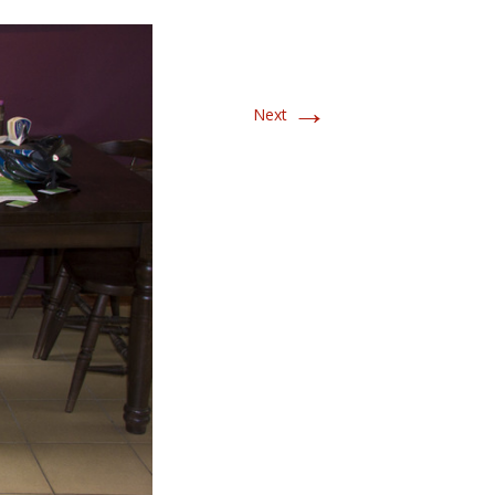
→
Next