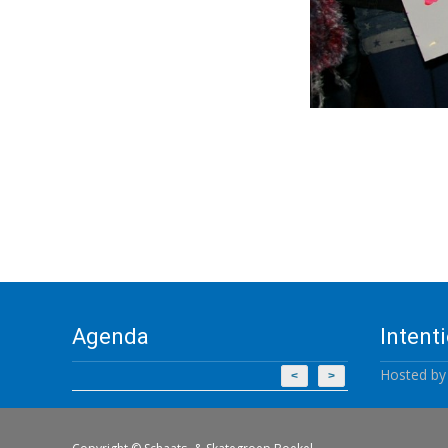
Agenda
Intent
Hosted b
<
>