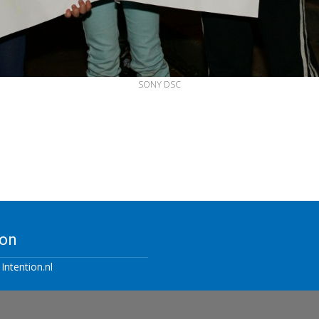
SONY DSC
ion
y
Intention.nl