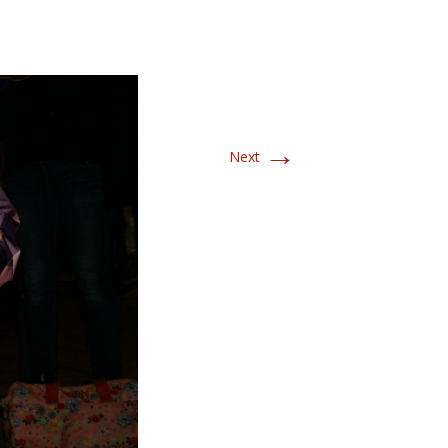
→
Next