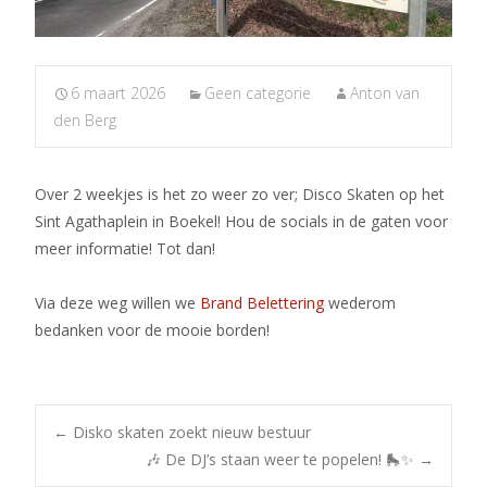
6 maart 2026
Geen categorie
Anton van
den Berg
Over 2 weekjes is het zo weer zo ver; Disco Skaten op het
Sint Agathaplein in Boekel! Hou de socials in de gaten voor
meer informatie! Tot dan!
Via deze weg willen we
Brand Belettering
wederom
bedanken voor de mooie borden!
Post
←
Disko skaten zoekt nieuw bestuur
🎶 De DJ’s staan weer te popelen! 🛼✨
→