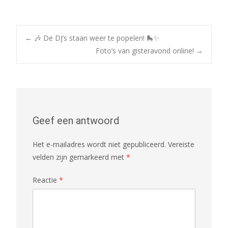
Post
←
🎶 De DJ’s staan weer te popelen! 🛼✨
Foto’s van gisteravond online!
→
navigation
Geef een antwoord
Het e-mailadres wordt niet gepubliceerd.
Vereiste
velden zijn gemarkeerd met
*
Reactie
*