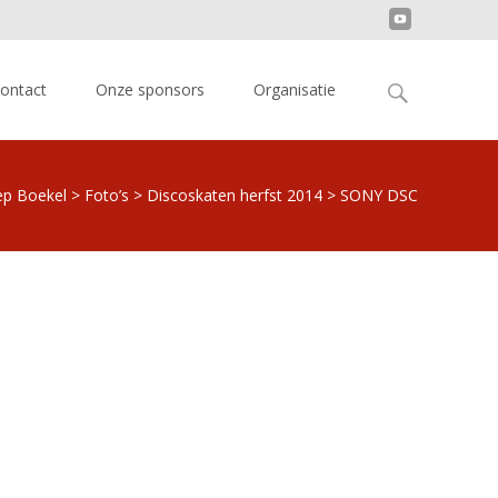
Search
ontact
Onze sponsors
Organisatie
for:
ep Boekel
>
Foto’s
>
Discoskaten herfst 2014
>
SONY DSC