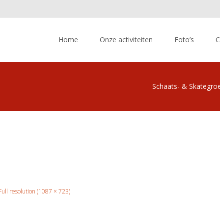
Skip
to
Home
Onze activiteiten
Foto’s
C
content
Schaats- & Skategro
Full resolution (1087 × 723)