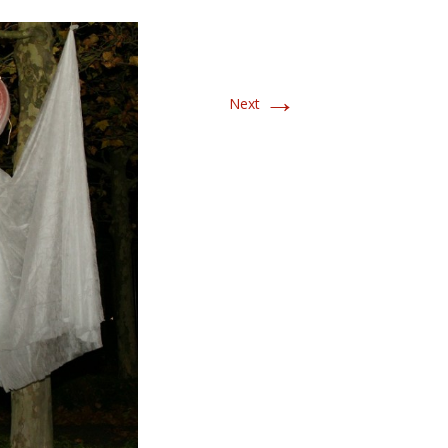
→
Next