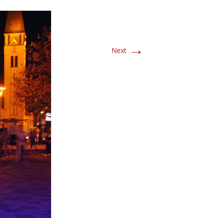
→
Next