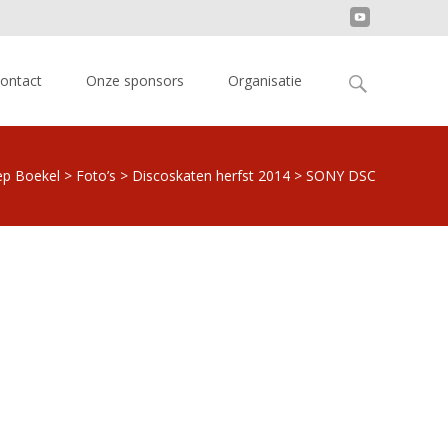
Search
ontact
Onze sponsors
Organisatie
for:
ep Boekel
>
Foto’s
>
Discoskaten herfst 2014
>
SONY DSC