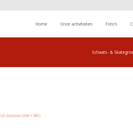
Skip
to
Home
Onze activiteiten
Foto’s
C
content
Schaats- & Skategro
Full resolution (658 × 685)