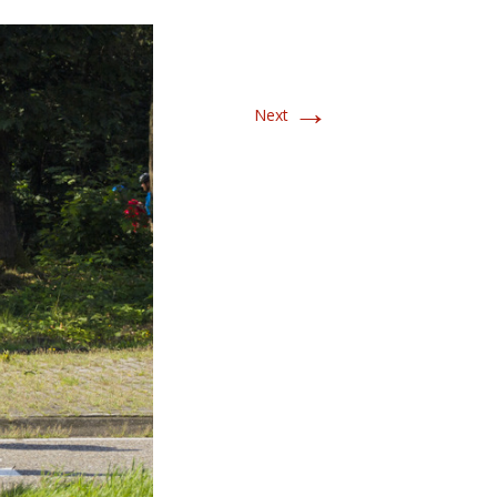
→
Next