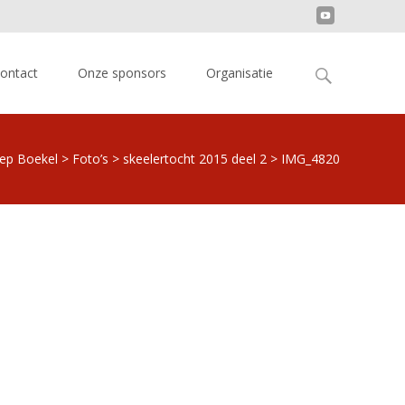
Search
ontact
Onze sponsors
Organisatie
for:
oep Boekel
>
Foto’s
>
skeelertocht 2015 deel 2
>
IMG_4820