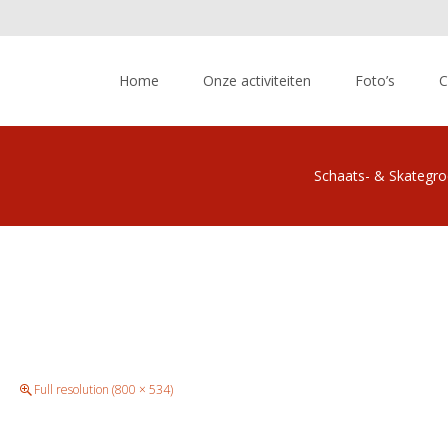
Skip
to
Home
Onze activiteiten
Foto’s
C
content
Schaats- & Skategr
Full resolution (800 × 534)