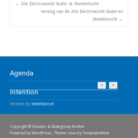
Post
←
20e Electroworld Skate- & Skeelertocht
Verslag van de 20e Electroworld Skate en
Skeelertocht
→
navigation
Agenda
<
>
Intention
Hosted by
Intention.nl
Copyright © Schaats- & Skategroep Boekel
Powered by WordPress
, Theme
i-max
by TemplatesNext.