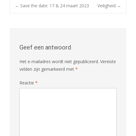
Post
←
Save the date: 17 & 24 maart 2023
Veiligheid
→
navigation
Geef een antwoord
Het e-mailadres wordt niet gepubliceerd.
Vereiste
velden zijn gemarkeerd met
*
Reactie
*