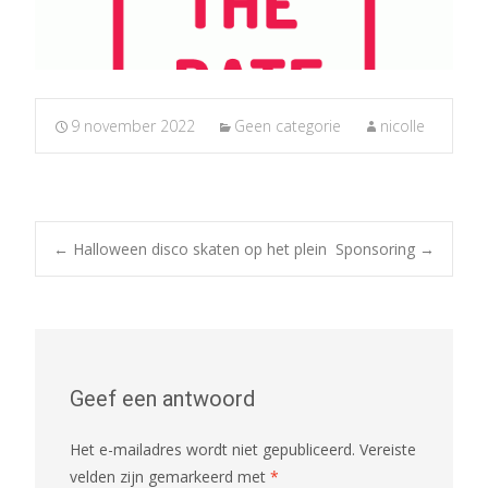
9 november 2022
Geen categorie
nicolle
Post
←
Halloween disco skaten op het plein
Sponsoring
→
navigation
Geef een antwoord
Het e-mailadres wordt niet gepubliceerd.
Vereiste
velden zijn gemarkeerd met
*